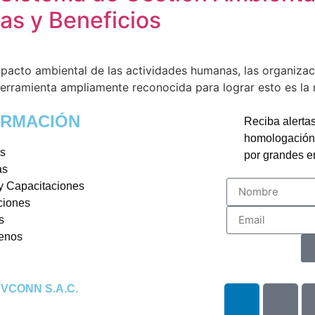
as y Beneficios
acto ambiental de las actividades humanas, las organiza
 herramienta ampliamente reconocida para lograr esto es l
ORMACIÓN
Reciba alertas
homologación, 
os
por grandes 
as
y Capacitaciones
ciones
s
enos
 VCONN S.A.C.