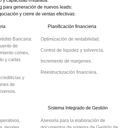
o y capacidad instalada:
g para generación de nuevos leads:
ciación y cierre de ventas efectivas:
ria
Planificación financieria
rédito Bancaria:
Optimización de rentabilidad.
cuento de
Control de liquidez y solvencia.
iamiento comex,
to y cartas
Incremento de margenes.
Reestructuración financiera.
rediticias y
ones de
iversos.
Sistema Integrado de Gestión
perativos,
Asesoría para la elaboración de
s, legales,
documentos de sistema de Gestión de