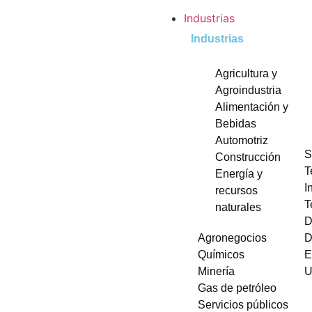
Industrias
Industrias
Agricultura y
Agroindustria
Alimentación y
Bebidas
Automotriz
S
Construcción
T
Energía y
I
recursos
T
naturales
D
Agronegocios
D
Químicos
E
Minería
U
Gas de petróleo
Servicios públicos