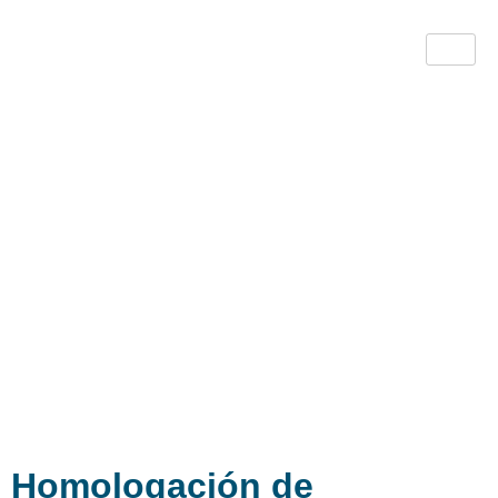
Homologación de
Proveedores
Contamos con las estrategias
necesarias
para hacer que sea un proveedor
homologado
Homologación de